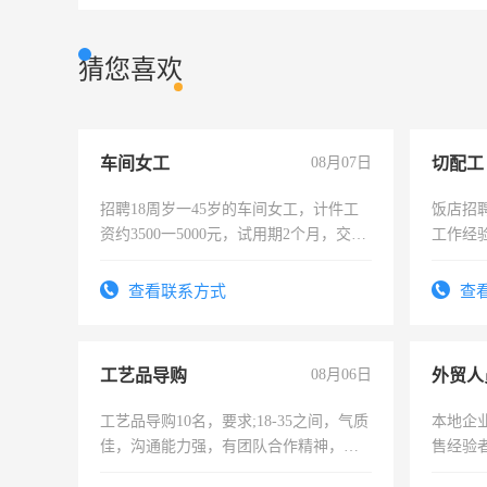
猜您喜欢
车间女工
08月07日
切配工
招聘18周岁一45岁的车间女工，计件工
饭店招
资约3500一5000元，试用期2个月，交五
工作经
险，有年薪假，年底福利
作。包吃
4500。
查看联系方式
查
工艺品导购
08月06日
外贸人
工艺品导购10名，要求;18-35之间，气质
本地企
佳，沟通能力强，有团队合作精神，有
售经验
上进心，有工作经验者优先！