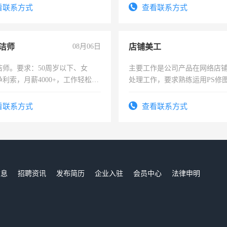
看联系方式
查看联系方式
洁师
08月06日
店铺美工
洁师。要求：50周岁以下、女
主要工作是公司产品在网络店
利索，月薪4000+，工作轻松，
处理工作，要求熟练运用PS修图
活，不需坐班，适合宝妈、全职
作时间每天8小时，待遇优厚。
。
看联系方式
查看联系方式
信息
招聘资讯
发布简历
企业入驻
会员中心
法律申明
们