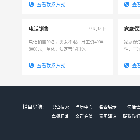
查看联系方式
查
电话销售
08月06日
家庭保
电话销售50名，男女不限，月工资4000-
家庭保
8000元，单休，法定节假日休。
性、干净
时间灵
太太等
查看联系方式
查
栏目导航:
职位搜索
简历中心
名企展示
一句话
套餐标准
金币充值
意见建议
联系我