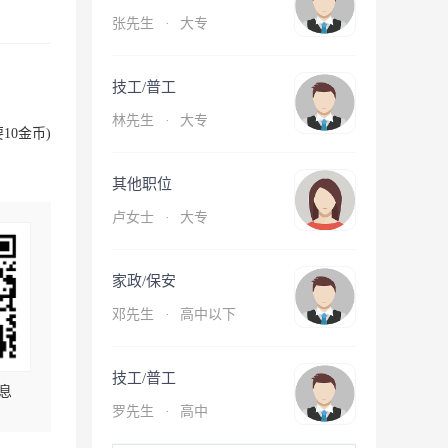
张先生
·
大专
技工/普工
林先生
·
大专
10金币)
其他职位
卢女士
·
大专
家政/保安
邓先生
·
高中以下
技工/普工
息
罗先生
·
高中