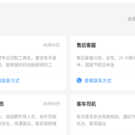
查
08月06日
售后客服
聘专业切配工两名，要求有丰富
售后客服20名，女性，20-30
验，能够很好的协助厨师的工
休，国家节假日休息
住，每月有公休，工资3500-
看联系方式
查看联系方式
员
08月06日
客车司机
业，现招聘外贸人员，有外贸销
有大客车安全驾驶经验，遵纪
者优先，待遇面议。联系郭经理
吃注，薪资面议