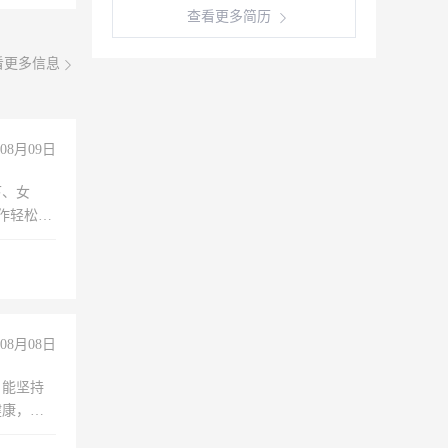
查看更多简历
看更多信息
08月09日
下、女
工作轻松，
妈、全职
08月08日
，能坚持
健康，有
无犯罪记