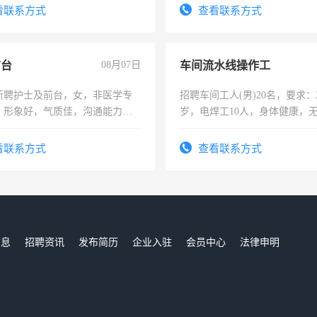
录，客服要求45岁以下高中以
看联系方式
查看联系方式
懂电脑工作认真，性格开朗有
能力，工程，懂水电维修。
前台
08月07日
车间流水线操作工
所聘护士及前台，女，非医学专
招聘车间工人(男)20名，要求：2
，形象好，气质佳，沟通能力
岁，电焊工10人，身体健康，
试，周日休息。
好。薪资：4500-7000元，标
宿，免费发放劳保用品，两班
看联系方式
查看联系方式
25号准时发放工资，工作时间1
信息
招聘资讯
发布简历
企业入驻
会员中心
法律申明
们