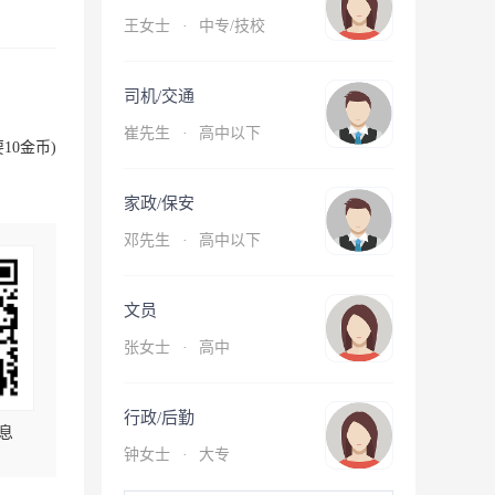
王女士
·
中专/技校
司机/交通
崔先生
·
高中以下
10金币)
家政/保安
邓先生
·
高中以下
文员
张女士
·
高中
行政/后勤
息
钟女士
·
大专