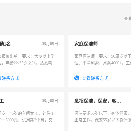
查
勤1名
08月09日
家庭保洁师
险报价出单，要求：大专以上学
家庭保洁师。要求：50周岁以
，年龄22-35岁之间，熟悉电脑
性、干净利索，月薪4000+，
工作态度认真，具有团队精神，
时间灵活，不需坐班，适合宝
-3个月，转正后交纳五险，
太太等。
看联系方式
查看联系方式
工
08月08日
急招保洁，保安，客服，工程
周岁一45岁的车间女工，计件工
保洁要求55岁以下，身体健康
00一5000元，试用期2个月，交五
正常工作，保安55岁以下身体
年薪假，年底福利
责任心形象端庄，遵纪守法，